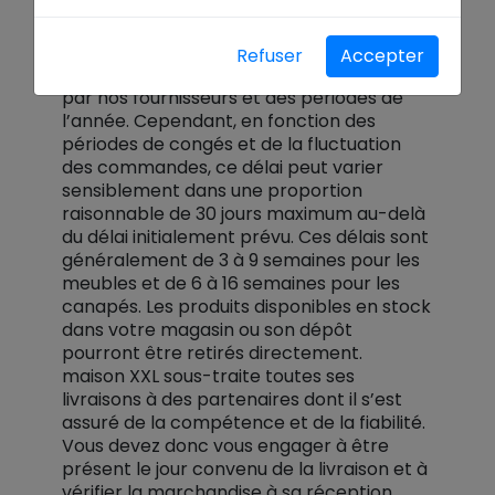
Nos délais de livraison sont indiqués en
Refuser
Accepter
fonction des engagements communiqués
par nos fournisseurs et des périodes de
l’année. Cependant, en fonction des
périodes de congés et de la fluctuation
des commandes, ce délai peut varier
sensiblement dans une proportion
raisonnable de 30 jours maximum au-delà
du délai initialement prévu. Ces délais sont
généralement de 3 à 9 semaines pour les
meubles et de 6 à 16 semaines pour les
canapés. Les produits disponibles en stock
dans votre magasin ou son dépôt
pourront être retirés directement.
maison XXL sous-traite toutes ses
livraisons à des partenaires dont il s’est
assuré de la compétence et de la fiabilité.
Vous devez donc vous engager à être
présent le jour convenu de la livraison et à
vérifier la marchandise à sa réception.