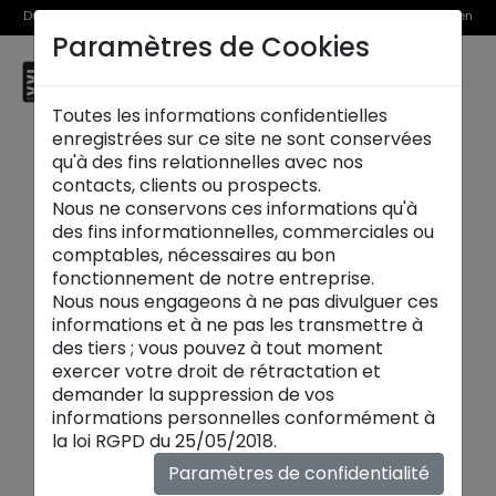
Du 1er au 31 août, découvrez >> nos Offres Spéciales et l’Offre Reprise en
Paramètres de Cookies
magasin
☰
Thionville
Toutes les informations confidentielles
enregistrées sur ce site ne sont conservées
qu'à des fins relationnelles avec nos
contacts, clients ou prospects.
Nous ne conservons ces informations qu'à
des fins informationnelles, commerciales ou
Nos services
comptables, nécessaires au bon
fonctionnement de notre entreprise.
SERVICE CLIENT
Nous nous engageons à ne pas divulguer ces
informations et à ne pas les transmettre à
des tiers ; vous pouvez à tout moment
Notre service client est ouvert du lundi au
exercer votre droit de rétractation et
vendredi de 9h à 12h et de 14h à 18h.
demander la suppression de vos
Vous pouvez le joindre par mail à l'adresse
informations personnelles conformément à
suivante :
customerservice@xxl.fr
la loi RGPD du 25/05/2018.
Paramètres de confidentialité
Livraison