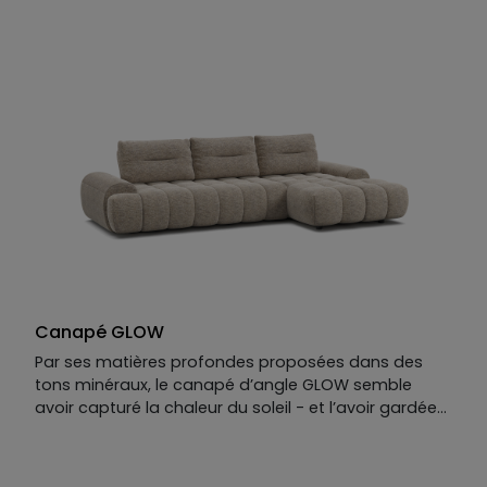
reculants, le canapé Summer cultive l’art du lâcher-
prise. Ses lignes modernes et ses matières douces
rappellent les après-midis sans fin, les siestes
ensoleillées et la lumière qui s’attarde dans le salon.
Un canapé design à l’élégance simple, pensé pour
ceux qui aiment vivre au rythme du confort. Résultat
: un plaisir haut de gamme tel qu’on en oublierait
l’hiver.
Canapé GLOW
Par ses matières profondes proposées dans des
tons minéraux, le canapé d’angle GLOW semble
avoir capturé la chaleur du soleil - et l’avoir gardée
pour vous. Avec sa chaise longue intégrée, il va plus
loin : il vous tend les bras, vous invite à vous allonger
dans ses courbes douces.