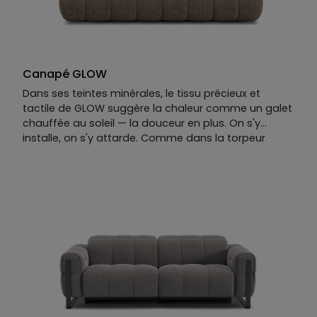
Canapé GLOW
Dans ses teintes minérales, le tissu précieux et
tactile de GLOW suggère la chaleur comme un galet
chauffée au soleil — la douceur en plus. On s'y
installe, on s'y attarde. Comme dans la torpeur
d'une fin d'après-midi sur la Riviera, on ne voit pas le
temps passer.
Le canapé droit GLOW est résolument généreux,
enveloppant, sans effort.