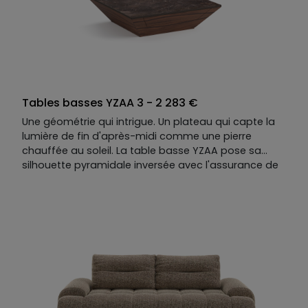
Tables basses YZAA 3 - 2 283 €
Une géométrie qui intrigue. Un plateau qui capte la
lumière de fin d'après-midi comme une pierre
chauffée au soleil. La table basse YZAA pose sa
silhouette pyramidale inversée avec l'assurance de
ce qui n'a pas besoin d'explication. En dessous, un
tiroir discret — presque secret — pour ce que l'on
garde près de soi.
Noyer et céramique façon marbre, façon pierre, ou
autre chose encore : elle se compose parmi nos
nombreuses matières et teintes, unique comme les
moments qu’elle sait créer.