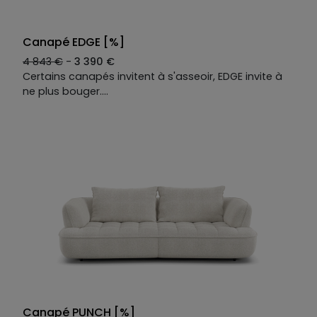
Canapé EDGE [%]
4 843 €
-
3 390 €
Certains canapés invitent à s'asseoir, EDGE invite à
ne plus bouger.
Une teinte minérale et un capitonnage léger qui
rappelle le rebondi des galets chauffés au soleil. On
s'y installe et soudain son moelleux nous enveloppe :
la plage peut attendre.
Deux relax électriques, deux têtières ajustables.
Chaque position est la bonne.
Le canapé droit 3 places EDGE se décline selon vos
envies : tissus, coloris, dimensions. Une seule
constante : le confort sans égal.
Canapé PUNCH [%]