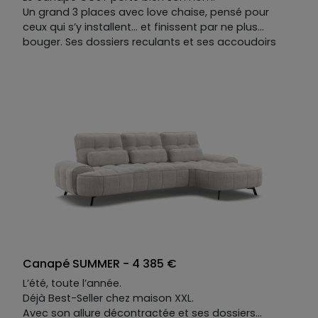
Un grand 3 places avec love chaise, pensé pour
ceux qui s’y installent… et finissent par ne plus
bouger. Ses dossiers reculants et ses accoudoirs
mobiles se réagencent au gré des envies : chaque
position est une invitation à rester.
Sa teinte de bord de plage, sa douceur tactile — on
pense aux heures longues où l'on lézarde au soleil,
avec les paumes qui caressent le sable, sans raison
de se lever.
COSY ne demande qu'une chose : que vous vous
laissiez aller.
Canapé SUMMER - 4 385 €
L’été, toute l’année.
Déjà Best-Seller chez maison XXL.
Avec son allure décontractée et ses dossiers