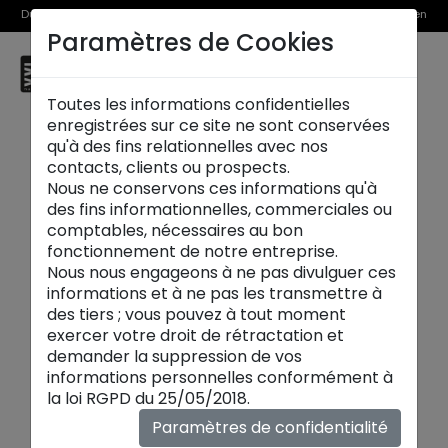
Du 1er au 31 août, découvrez >> nos Offres Spéciales et l’Offre Reprise en
Paramètres de Cookies
magasin
☰
Thionville
Toutes les informations confidentielles
enregistrées sur ce site ne sont conservées
qu'à des fins relationnelles avec nos
contacts, clients ou prospects.
Nous ne conservons ces informations qu'à
des fins informationnelles, commerciales ou
comptables, nécessaires au bon
fonctionnement de notre entreprise.
Nous nous engageons à ne pas divulguer ces
informations et à ne pas les transmettre à
des tiers ; vous pouvez à tout moment
exercer votre droit de rétractation et
demander la suppression de vos
informations personnelles conformément à
Nouveautés
la loi RGPD du 25/05/2018.
Chaque saison, découvrez les nouvelles
Paramètres de confidentialité
collections
maison XXL
:
canapés
,
tables
,