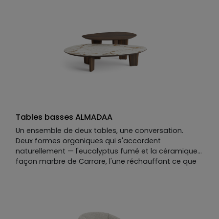
La torpeur d'une fin d'après-midi sur la Riviera —
sans quitter le salon.
Tables basses ALMADAA
Un ensemble de deux tables, une conversation.
Deux formes organiques qui s'accordent
naturellement — l'eucalyptus fumé et la céramique
façon marbre de Carrare, l'une réchauffant ce que
l'autre minéralise.
On y lit la Riviera : ses falaises rocheuses et veinées,
et ces pins qui s'y accrochent contre toute attente,
déployant une ombre douce sur la roche.
La table basse ALMADAA joue le contraste et